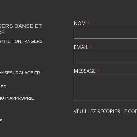
NOM
*
GERS DANSE ET
CE
STITUTION - ANGERS
EMAIL
*
MESSAGE
*
NSESURGLACE.FR
LES
U INAPPROPRIÉ
VEUILLEZ RECOPIER LE CO
S