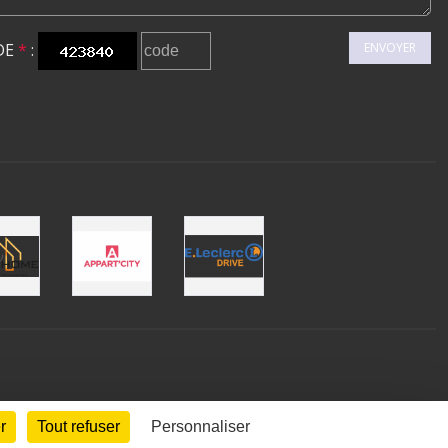
DE
*
:
ENVOYER
r
Tout refuser
Personnaliser