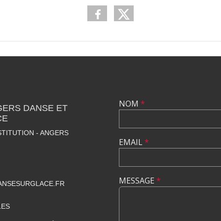
NOM
*
GERS DANSE ET
CE
STITUTION - ANGERS
EMAIL
*
MESSAGE
*
NSESURGLACE.FR
LES